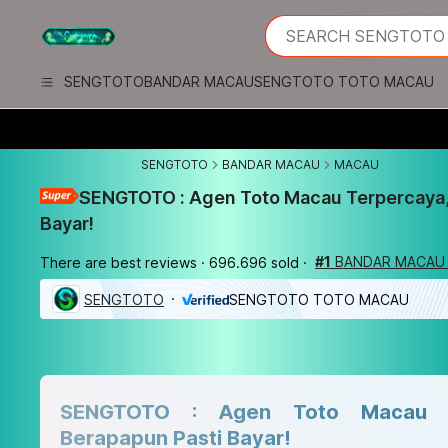
iphones 16
What are you looking 
SEARCH SENGTOTO 
torras phone case
samsung note 20 5g 
SENGTOTO
BANDAR MACAU
SENGTOTO TOTO MACAU
iphones 15 pro max
SENGTOTO
BANDAR MACAU
MACAU
SENGTOTO : Agen Toto Macau Terpercaya,
Bayar!
#1
BANDAR MACAU 
There are best reviews
696.696 sold
SENGTOTO
SENGTOTO TOTO MACAU

Previous slide
Next slide
SENGTOTO : Agen Toto Macau T
Berapapun Pasti Bayar!