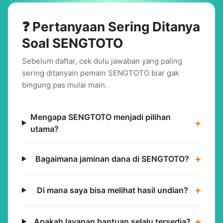
❓ Pertanyaan Sering Ditanya
Soal SENGTOTO
Sebelum daftar, cek dulu jawaban yang paling
sering ditanyain pemain SENGTOTO biar gak
bingung pas mulai main.
Mengapa SENGTOTO menjadi pilihan
+
utama?
+
Bagaimana jaminan dana di SENGTOTO?
+
Di mana saya bisa melihat hasil undian?
+
Apakah layanan bantuan selalu tersedia?