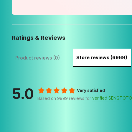
Ratings & Reviews
Store reviews (6969)
Product reviews (0)
5.0
Very satisfied
verified SENGTOTO
Based on 9999 reviews for