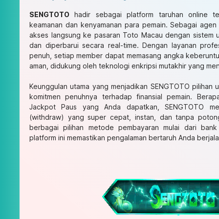
SENGTOTO
hadir sebagai platform taruhan online t
keamanan dan kenyamanan para pemain. Sebagai agen
akses langsung ke pasaran Toto Macau dengan sistem und
dan diperbarui secara real-time. Dengan layanan profe
penuh, setiap member dapat memasang angka keberunt
aman, didukung oleh teknologi enkripsi mutakhir yang men
Keunggulan utama yang menjadikan SENGTOTO pilihan ut
komitmen penuhnya terhadap finansial pemain. Bera
Jackpot Paus yang Anda dapatkan, SENGTOTO men
(withdraw) yang super cepat, instan, dan tanpa poton
berbagai pilihan metode pembayaran mulai dari bank 
platform ini memastikan pengalaman bertaruh Anda berjala