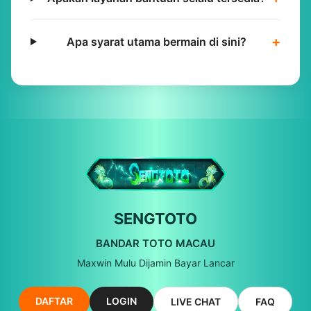
+
Apa syarat utama bermain di sini?
SENGTOTO
BANDAR TOTO MACAU
Maxwin Mulu Dijamin Bayar Lancar
DAFTAR
LOGIN
LIVE CHAT
FAQ